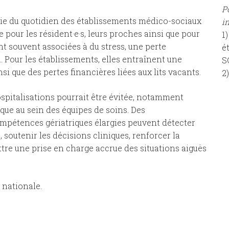
P
rtie du quotidien des établissements médico-sociaux
i
pour les résident·e·s, leurs proches ainsi que pour
1
sont souvent associées à du stress, une perte
é
n. Pour les établissements, elles entraînent une
S
i que des pertes financières liées aux lits vacants.
2
spitalisations pourrait être évitée, notamment
que au sein des équipes de soins. Des
ompétences gériatriques élargies peuvent détecter
outenir les décisions cliniques, renforcer la
tre une prise en charge accrue des situations aiguës
nationale.