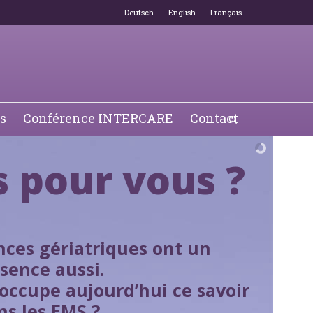
Deutsch
English
Français
s
Conférence INTERCARE
Contact
s pour vous ?
ces gériatriques ont un
bsence aussi.
 occupe aujourd’hui ce savoir
ns les EMS ?