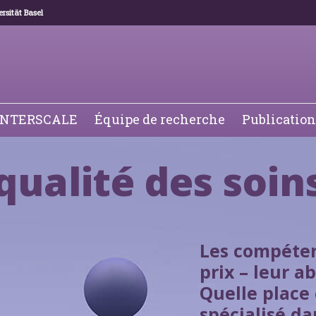
rsität Basel
 INTERSCALE
Équipe de recherche
Publication
qualité des soin
Les compéten
prix – leur a
Quelle place
spécialisé da